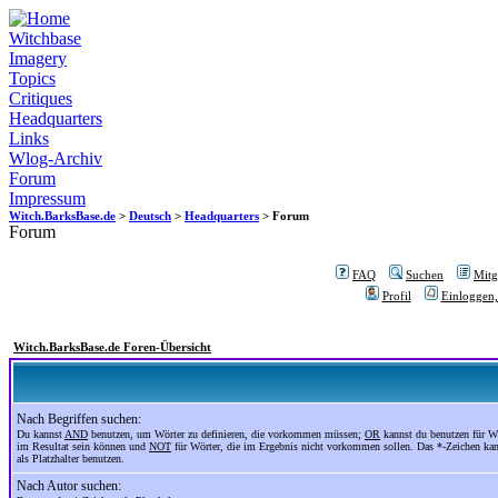
Witchbase
Imagery
Topics
Critiques
Headquarters
Links
Wlog-Archiv
Forum
Impressum
Witch.BarksBase.de
>
Deutsch
>
Headquarters
> Forum
Forum
FAQ
Suchen
Mitgl
Profil
Einloggen,
Witch.BarksBase.de Foren-Übersicht
Nach Begriffen suchen:
Du kannst
AND
benutzen, um Wörter zu definieren, die vorkommen müssen;
OR
kannst du benutzen für Wö
im Resultat sein können und
NOT
für Wörter, die im Ergebnis nicht vorkommen sollen. Das *-Zeichen ka
als Platzhalter benutzen.
Nach Autor suchen: