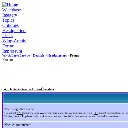
Witchbase
Imagery
Topics
Critiques
Headquarters
Links
Wlog-Archiv
Forum
Impressum
Witch.BarksBase.de
>
Deutsch
>
Headquarters
> Forum
Forum
Witch.BarksBase.de Foren-Übersicht
Nach Begriffen suchen:
Du kannst
AND
benutzen, um Wörter zu definieren, die vorkommen müssen;
OR
kannst du benutzen für W
Wörter, die im Ergebnis nicht vorkommen sollen. Das *-Zeichen kannst du als Platzhalter benutzen.
Nach Autor suchen: