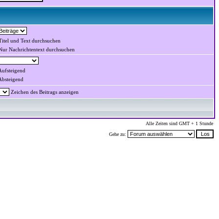
itel und Text durchsuchen
ur Nachrichtentext durchsuchen
ufsteigend
bsteigend
Zeichen des Beitrags anzeigen
Alle Zeiten sind GMT + 1 Stunde
Gehe zu: