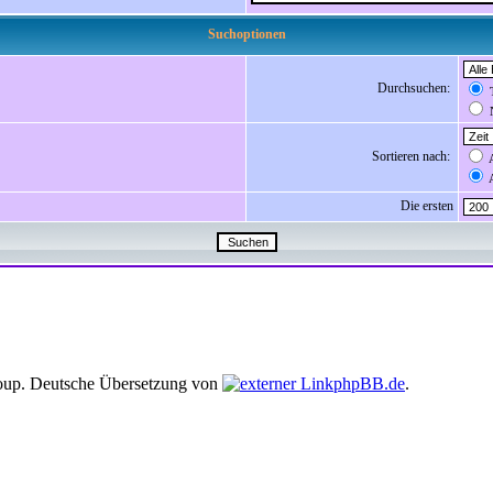
Suchoptionen
Durchsuchen:
T
N
Sortieren nach:
A
A
Die ersten
up. Deutsche Übersetzung von
phpBB.de
.