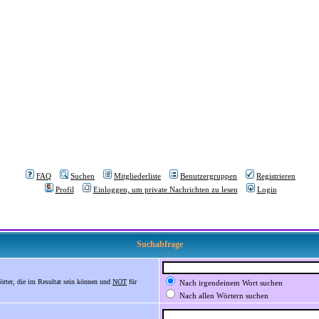
FAQ
Suchen
Mitgliederliste
Benutzergruppen
Registrieren
Profil
Einloggen, um private Nachrichten zu lesen
Login
Suchabfrage
örter, die im Resultat sein können und
NOT
für
Nach irgendeinem Wort suchen
Nach allen Wörtern suchen