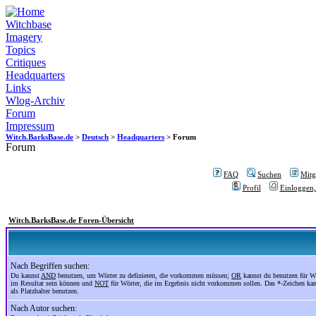
Witchbase
Imagery
Topics
Critiques
Headquarters
Links
Wlog-Archiv
Forum
Impressum
Witch.BarksBase.de
>
Deutsch
>
Headquarters
> Forum
Forum
FAQ
Suchen
Mitgl
Profil
Einloggen,
Witch.BarksBase.de Foren-Übersicht
Nach Begriffen suchen:
Du kannst
AND
benutzen, um Wörter zu definieren, die vorkommen müssen;
OR
kannst du benutzen für Wö
im Resultat sein können und
NOT
für Wörter, die im Ergebnis nicht vorkommen sollen. Das *-Zeichen ka
als Platzhalter benutzen.
Nach Autor suchen: