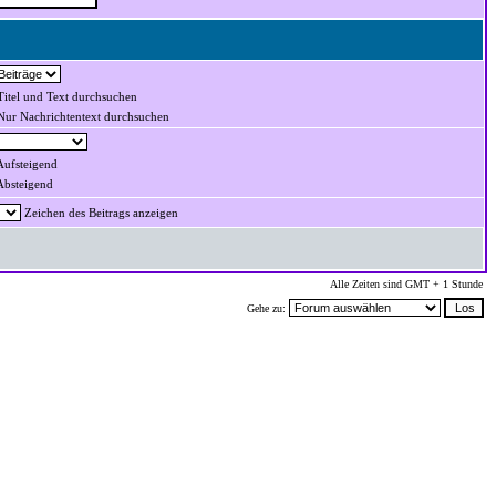
itel und Text durchsuchen
ur Nachrichtentext durchsuchen
ufsteigend
bsteigend
Zeichen des Beitrags anzeigen
Alle Zeiten sind GMT + 1 Stunde
Gehe zu: