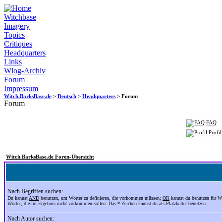
Witchbase
Imagery
Topics
Critiques
Headquarters
Links
Wlog-Archiv
Forum
Impressum
Witch.BarksBase.de
>
Deutsch
>
Headquarters
> Forum
Forum
FAQ
Profil
Witch.BarksBase.de Foren-Übersicht
Nach Begriffen suchen:
Du kannst
AND
benutzen, um Wörter zu definieren, die vorkommen müssen;
OR
kannst du benutzen für W
Wörter, die im Ergebnis nicht vorkommen sollen. Das *-Zeichen kannst du als Platzhalter benutzen.
Nach Autor suchen: