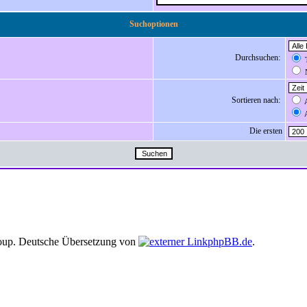
Suchoptionen
Durchsuchen:
T
N
Sortieren nach:
A
A
Die ersten
up. Deutsche Übersetzung von
phpBB.de
.