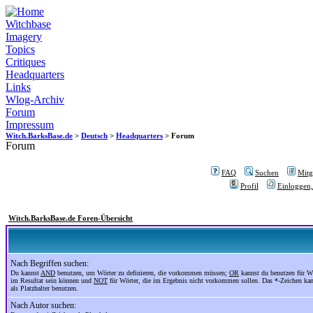
Witchbase
Imagery
Topics
Critiques
Headquarters
Links
Wlog-Archiv
Forum
Impressum
Witch.BarksBase.de
>
Deutsch
>
Headquarters
> Forum
Forum
FAQ
Suchen
Mitgl
Profil
Einloggen,
Witch.BarksBase.de Foren-Übersicht
Nach Begriffen suchen:
Du kannst
AND
benutzen, um Wörter zu definieren, die vorkommen müssen;
OR
kannst du benutzen für Wö
im Resultat sein können und
NOT
für Wörter, die im Ergebnis nicht vorkommen sollen. Das *-Zeichen ka
als Platzhalter benutzen.
Nach Autor suchen: