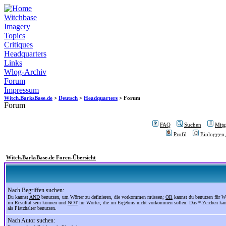
Witchbase
Imagery
Topics
Critiques
Headquarters
Links
Wlog-Archiv
Forum
Impressum
Witch.BarksBase.de
>
Deutsch
>
Headquarters
> Forum
Forum
FAQ
Suchen
Mitgl
Profil
Einloggen,
Witch.BarksBase.de Foren-Übersicht
Nach Begriffen suchen:
Du kannst
AND
benutzen, um Wörter zu definieren, die vorkommen müssen;
OR
kannst du benutzen für Wö
im Resultat sein können und
NOT
für Wörter, die im Ergebnis nicht vorkommen sollen. Das *-Zeichen ka
als Platzhalter benutzen.
Nach Autor suchen: