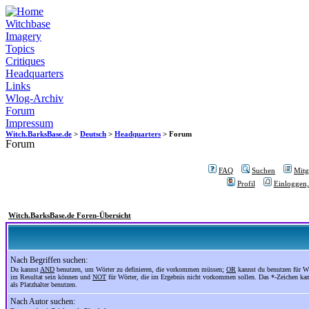
Witchbase
Imagery
Topics
Critiques
Headquarters
Links
Wlog-Archiv
Forum
Impressum
Witch.BarksBase.de
>
Deutsch
>
Headquarters
> Forum
Forum
FAQ
Suchen
Mitgl
Profil
Einloggen,
Witch.BarksBase.de Foren-Übersicht
Nach Begriffen suchen:
Du kannst
AND
benutzen, um Wörter zu definieren, die vorkommen müssen;
OR
kannst du benutzen für Wö
im Resultat sein können und
NOT
für Wörter, die im Ergebnis nicht vorkommen sollen. Das *-Zeichen ka
als Platzhalter benutzen.
Nach Autor suchen: