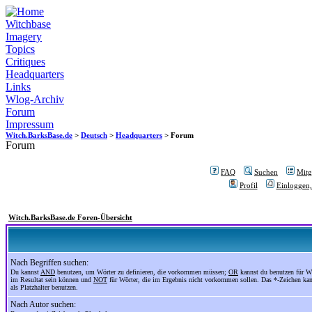
Witchbase
Imagery
Topics
Critiques
Headquarters
Links
Wlog-Archiv
Forum
Impressum
Witch.BarksBase.de
>
Deutsch
>
Headquarters
> Forum
Forum
FAQ
Suchen
Mitgl
Profil
Einloggen,
Witch.BarksBase.de Foren-Übersicht
Nach Begriffen suchen:
Du kannst
AND
benutzen, um Wörter zu definieren, die vorkommen müssen;
OR
kannst du benutzen für Wö
im Resultat sein können und
NOT
für Wörter, die im Ergebnis nicht vorkommen sollen. Das *-Zeichen ka
als Platzhalter benutzen.
Nach Autor suchen: