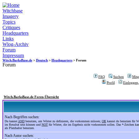
Witchbase
Imagery
Topics
Critiques
Headquarters
Links
Wlog-Archiv
Forum
Impressum
Witch.BarksBase.de
>
Deutsch
>
Headquarters
> Forum
Forum
FAQ
Suchen
Mitgl
Profil
Einloggen,
Witch.BarksBase.de Foren-Übersicht
Nach Begriffen suchen:
Du kannst
AND
benutzen, um Wörter zu definieren, die vorkommen müssen;
OR
kannst du benutzen für Wö
im Resultat sein können und
NOT
für Wörter, die im Ergebnis nicht vorkommen sollen. Das *-Zeichen ka
als Platzhalter benutzen.
Nach Autor suchen: