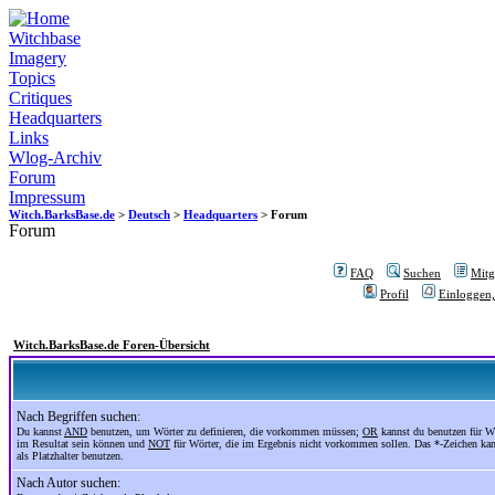
Witchbase
Imagery
Topics
Critiques
Headquarters
Links
Wlog-Archiv
Forum
Impressum
Witch.BarksBase.de
>
Deutsch
>
Headquarters
> Forum
Forum
FAQ
Suchen
Mitgl
Profil
Einloggen,
Witch.BarksBase.de Foren-Übersicht
Nach Begriffen suchen:
Du kannst
AND
benutzen, um Wörter zu definieren, die vorkommen müssen;
OR
kannst du benutzen für Wö
im Resultat sein können und
NOT
für Wörter, die im Ergebnis nicht vorkommen sollen. Das *-Zeichen ka
als Platzhalter benutzen.
Nach Autor suchen: