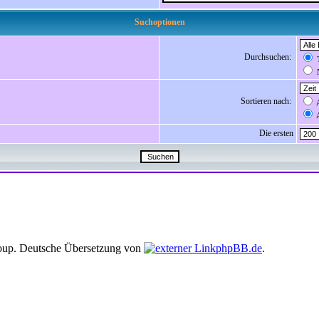
Suchoptionen
Durchsuchen:
T
N
Sortieren nach:
A
A
Die ersten
up. Deutsche Übersetzung von
phpBB.de
.