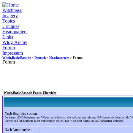
Witchbase
Imagery
Topics
Critiques
Headquarters
Links
Wlog-Archiv
Forum
Impressum
Witch.BarksBase.de
>
Deutsch
>
Headquarters
> Forum
Forum
Witch.BarksBase.de Foren-Übersicht
Nach Begriffen suchen:
Du kannst
AND
benutzen, um Wörter zu definieren, die vorkommen müssen;
OR
kannst du benutzen für W
Wörter, die im Ergebnis nicht vorkommen sollen. Das *-Zeichen kannst du als Platzhalter benutzen.
Nach Autor suchen: