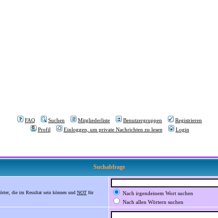
FAQ
Suchen
Mitgliederliste
Benutzergruppen
Registrieren
Profil
Einloggen, um private Nachrichten zu lesen
Login
Suchabfrage
örter, die im Resultat sein können und
NOT
für
Nach irgendeinem Wort suchen
Nach allen Wörtern suchen