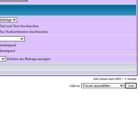
itel und Text durchsuchen
ur Nachrichtentext durchsuchen
ufsteigend
bsteigend
Zeichen des Beitrags anzeigen
Alle Zeiten sind GMT + 1 Stunde
Gehe zu: