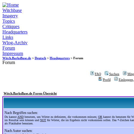
Witchbase
Imagery
Topics
Critiques
Headquarters
Links
Wlog-Archiv
Forum
Impressum
Witch.BarksBase.de
>
Deutsch
>
Headquarters
> Forum
Forum
FAQ
Suchen
Mitgl
Profil
Einloggen,
Witch.BarksBase.de Foren-Übersicht
Nach Begriffen suchen:
Du kannst
AND
benutzen, um Wörter zu definieren, die vorkommen müssen;
OR
kannst du benutzen für Wö
im Resultat sein können und
NOT
für Wörter, die im Ergebnis nicht vorkommen sollen. Das *-Zeichen ka
als Platzhalter benutzen.
Nach Autor suchen: