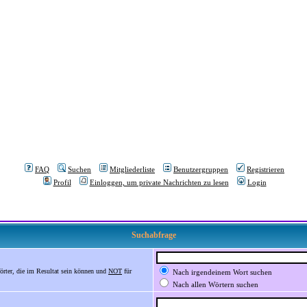
FAQ
Suchen
Mitgliederliste
Benutzergruppen
Registrieren
Profil
Einloggen, um private Nachrichten zu lesen
Login
Suchabfrage
örter, die im Resultat sein können und
NOT
für
Nach irgendeinem Wort suchen
Nach allen Wörtern suchen