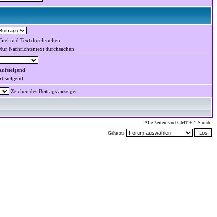
itel und Text durchsuchen
ur Nachrichtentext durchsuchen
ufsteigend
bsteigend
Zeichen des Beitrags anzeigen
Alle Zeiten sind GMT + 1 Stunde
Gehe zu: