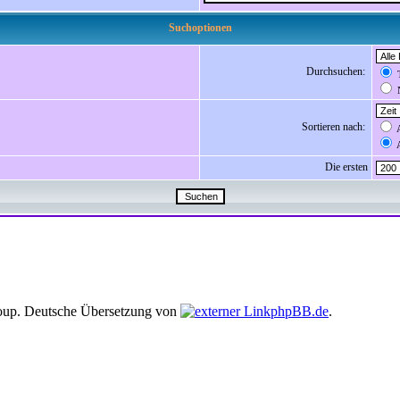
Suchoptionen
Durchsuchen:
T
N
Sortieren nach:
A
A
Die ersten
up. Deutsche Übersetzung von
phpBB.de
.