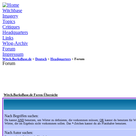
Witchbase
Imagery
Topics
Critiques
Headquarters
Links
Wlog-Archiv
Forum
Impressum
Witch.BarksBase.de
>
Deutsch
>
Headquarters
> Forum
Forum
Witch.BarksBase.de Foren-Übersicht
Nach Begriffen suchen:
Du kannst
AND
benutzen, um Wörter zu definieren, die vorkommen müssen;
OR
kannst du benutzen für W
Wörter, die im Ergebnis nicht vorkommen sollen. Das *-Zeichen kannst du als Platzhalter benutzen.
Nach Autor suchen: