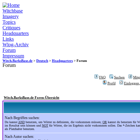
Witchbase
Imagery
Topics
Critiques
Headquarters
Links
Wlog-Archiv
Forum
Impressum
Witch.BarksBase.de
>
Deutsch
>
Headquarters
> Forum
Forum
FAQ
Suchen
Mitgl
Profil
Einloggen,
Witch.BarksBase.de Foren-Übersicht
Nach Begriffen suchen:
Du kannst
AND
benutzen, um Wörter zu definieren, die vorkommen müssen;
OR
kannst du benutzen für Wö
im Resultat sein können und
NOT
für Wörter, die im Ergebnis nicht vorkommen sollen. Das *-Zeichen ka
als Platzhalter benutzen.
Nach Autor suchen: