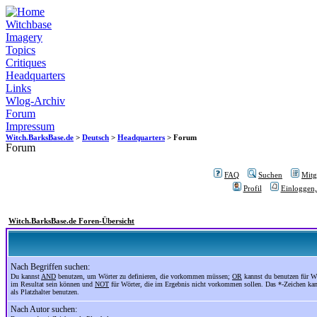
Witchbase
Imagery
Topics
Critiques
Headquarters
Links
Wlog-Archiv
Forum
Impressum
Witch.BarksBase.de
>
Deutsch
>
Headquarters
> Forum
Forum
FAQ
Suchen
Mitgl
Profil
Einloggen,
Witch.BarksBase.de Foren-Übersicht
Nach Begriffen suchen:
Du kannst
AND
benutzen, um Wörter zu definieren, die vorkommen müssen;
OR
kannst du benutzen für Wö
im Resultat sein können und
NOT
für Wörter, die im Ergebnis nicht vorkommen sollen. Das *-Zeichen ka
als Platzhalter benutzen.
Nach Autor suchen: