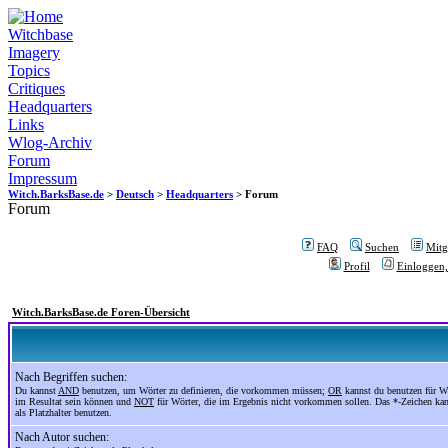
Witchbase
Imagery
Topics
Critiques
Headquarters
Links
Wlog-Archiv
Forum
Impressum
Witch.BarksBase.de
>
Deutsch
>
Headquarters
> Forum
Forum
FAQ
Suchen
Mitgl
Profil
Einloggen,
Witch.BarksBase.de Foren-Übersicht
Nach Begriffen suchen:
Du kannst
AND
benutzen, um Wörter zu definieren, die vorkommen müssen;
OR
kannst du benutzen für Wö
im Resultat sein können und
NOT
für Wörter, die im Ergebnis nicht vorkommen sollen. Das *-Zeichen ka
als Platzhalter benutzen.
Nach Autor suchen: