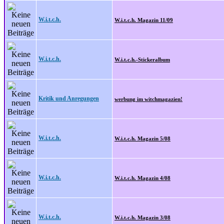
W.i.t.c.h.
W.i.t.c.h. Magazin 11/09
W.i.t.c.h.
W.i.t.c.h.-Stickeralbum
Kritik und Anregungen
werbung im witchmagazien!
W.i.t.c.h.
W.i.t.c.h. Magazin 5/08
W.i.t.c.h.
W.i.t.c.h. Magazin 4/08
W.i.t.c.h.
W.i.t.c.h. Magazin 3/08