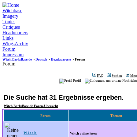
Witchbase
Imagery
Topics
Critiques
Headquarters
Links
Wlog-Archiv
Forum
Impressum
Witch.BarksBase.de
>
Deutsch
>
Headquarters
> Forum
Forum
FAQ
Suchen
Mitgl
Profil
Die Suche hat 31 Ergebnisse ergeben.
Witch.BarksBase.de Foren-Übersicht
Forum
Themen
W.i.t.c.h.
Witch online lesen