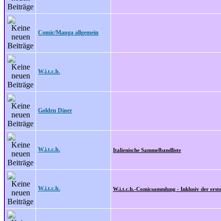
Comic/Manga allgemein
W.i.t.c.h.
Golden Diner
W.i.t.c.h.
Italienische Sammelbandliste
W.i.t.c.h.
W.i.t.c.h.-Comicsammlung - Inklusiv der erst