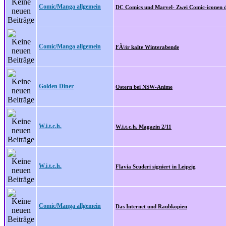
Comic/Manga allgemein
DC Comics und Marvel- Zwei Comic-iconen 
Comic/Manga allgemein
FÃ¼r kalte Winterabende
Golden Diner
Ostern bei NSW-Anime
W.i.t.c.h.
W.i.t.c.h. Magazin 2/11
W.i.t.c.h.
Flavia Scuderi signiert in Leipzig
Comic/Manga allgemein
Das Internet und Raubkopien