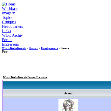
Witchbase
Imagery
Topics
Critiques
Headquarters
Links
Wlog-Archiv
Forum
Impressum
Witch.BarksBase.de
>
Deutsch
>
Headquarters
> Forum
Forum
Witch.BarksBase.de Foren-Übersicht
Avatar