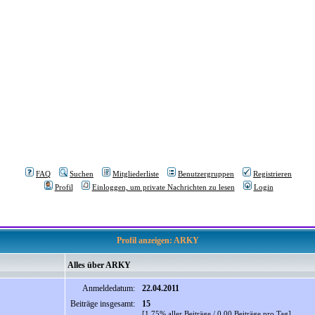
FAQ
Suchen
Mitgliederliste
Benutzergruppen
Registrieren
Profil
Einloggen, um private Nachrichten zu lesen
Login
Profil anzeigen: ARKY
Alles über ARKY
Anmeldedatum:
22.04.2011
Beiträge insgesamt:
15
[1.75% aller Beiträge / 0.00 Beiträge pro Tag]