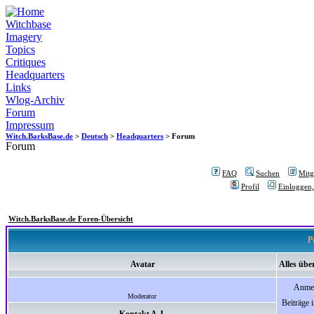
Witchbase
Imagery
Topics
Critiques
Headquarters
Links
Wlog-Archiv
Forum
Impressum
Witch.BarksBase.de
>
Deutsch
>
Headquarters
> Forum
Forum
FAQ
Suchen
Mitgl
Profil
Einloggen,
Witch.BarksBase.de Foren-Übersicht
P
Avatar
Alles über
Anme
Moderator
Beiträge 