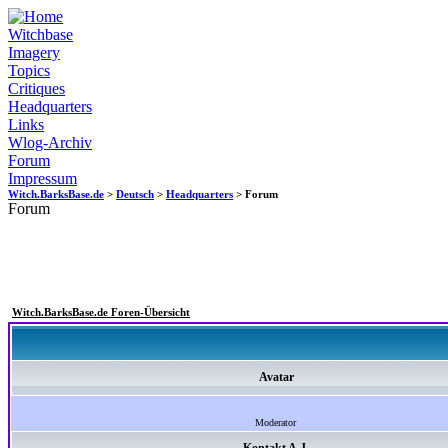
Witchbase
Imagery
Topics
Critiques
Headquarters
Links
Wlog-Archiv
Forum
Impressum
Witch.BarksBase.de
>
Deutsch
>
Headquarters
> Forum
Forum
Witch.BarksBase.de Foren-Übersicht
Avatar
Moderator