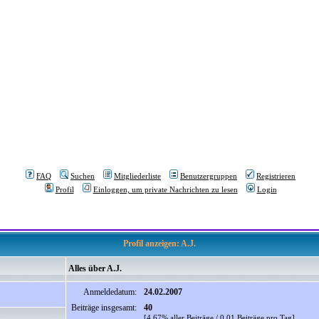
FAQ
Suchen
Mitgliederliste
Benutzergruppen
Registrieren
Profil
Einloggen, um private Nachrichten zu lesen
Login
Profil anzeigen: A.J.
Alles über A.J.
Anmeldedatum:
24.02.2007
Beiträge insgesamt:
40
[4.67% aller Beiträge / 0.01 Beiträge pro Tag]