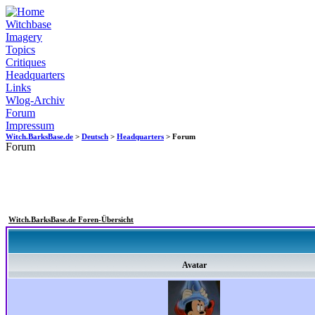
Witchbase
Imagery
Topics
Critiques
Headquarters
Links
Wlog-Archiv
Forum
Impressum
Witch.BarksBase.de
>
Deutsch
>
Headquarters
> Forum
Forum
Witch.BarksBase.de Foren-Übersicht
Avatar