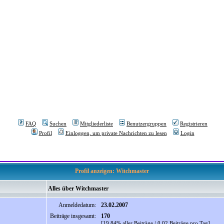
FAQ
Suchen
Mitgliederliste
Benutzergruppen
Registrieren
Profil
Einloggen, um private Nachrichten zu lesen
Login
Profil anzeigen: Witchmaster
Alles über Witchmaster
Anmeldedatum:
23.02.2007
Beiträge insgesamt:
170
[19.84% aller Beiträge / 0.02 Beiträge pro Tag]