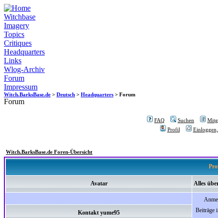
Witchbase
Imagery
Topics
Critiques
Headquarters
Links
Wlog-Archiv
Forum
Impressum
Witch.BarksBase.de
>
Deutsch
>
Headquarters
> Forum
Forum
FAQ
Suchen
Mitgl
Profil
Einloggen,
Witch.BarksBase.de Foren-Übersicht
Pro
Avatar
Alles üb
Anme
Beiträge 
Kontakt yume95