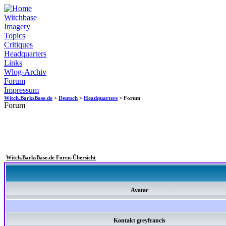
Witchbase
Imagery
Topics
Critiques
Headquarters
Links
Wlog-Archiv
Forum
Impressum
Witch.BarksBase.de
>
Deutsch
>
Headquarters
> Forum
Forum
Witch.BarksBase.de Foren-Übersicht
Avatar
Kontakt greyfrancis