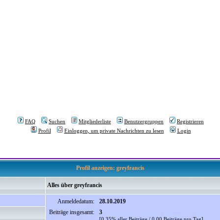
FAQ
Suchen
Mitgliederliste
Benutzergruppen
Registrieren
Profil
Einloggen, um private Nachrichten zu lesen
Login
Profil anzeigen: greyfrancis
Alles über greyfrancis
Anmeldedatum:
28.10.2019
Beiträge insgesamt:
3
[0.35% aller Beiträge / 0.00 Beiträge pro Tag]