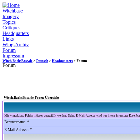
Witchbase
Imagery
Topics
Critiques
Headquarters
Links
Wlog-Archiv
Forum
Impressum
Witch.BarksBase.de
>
Deutsch
>
Headquarters
> Forum
Forum
Witch.BarksBase.de Foren-Übersicht
Mit * markierte Felder müssen ausgefüllt werden. Deine E-Mail-Adresse wird nur intern in unserer Datenbank
Benutzername: *
E-Mail-Adresse: *