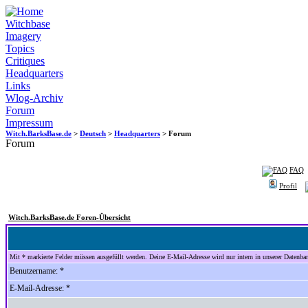
Witchbase
Imagery
Topics
Critiques
Headquarters
Links
Wlog-Archiv
Forum
Impressum
Witch.BarksBase.de
>
Deutsch
>
Headquarters
> Forum
Forum
FAQ
Profil
Witch.BarksBase.de Foren-Übersicht
Mit * markierte Felder müssen ausgefüllt werden. Deine E-Mail-Adresse wird nur intern in unserer Datenbank
Benutzername: *
E-Mail-Adresse: *