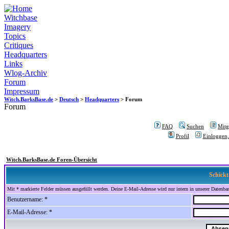
Witchbase
Imagery
Topics
Critiques
Headquarters
Links
Wlog-Archiv
Forum
Impressum
Witch.BarksBase.de
>
Deutsch
>
Headquarters
> Forum
Forum
FAQ
Suchen
Mitgl
Profil
Einloggen,
Witch.BarksBase.de Foren-Übersicht
Schickt
Mit * markierte Felder müssen ausgefüllt werden. Deine E-Mail-Adresse wird nur intern in unserer Datenbank
Benutzername: *
E-Mail-Adresse: *