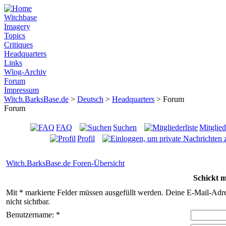
Witchbase
Imagery
Topics
Critiques
Headquarters
Links
Wlog-Archiv
Forum
Impressum
Witch.BarksBase.de
>
Deutsch
>
Headquarters
> Forum
Forum
FAQ
Suchen
Mitglied
Profil
Witch.BarksBase.de Foren-Übersicht
Schickt m
Mit * markierte Felder müssen ausgefüllt werden. Deine E-Mail-Adres
nicht sichtbar.
Benutzername: *