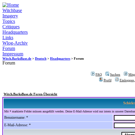
Witchbase
Imagery
Topics
Critiques
Headquarters
Links
Wlog-Archiv
Forum
Impressum
Witch.BarksBase.de
>
Deutsch
>
Headquarters
> Forum
Forum
FAQ
Suchen
Mitgl
Profil
Einloggen,
Witch.BarksBase.de Foren-Übersicht
Schickt
Mit * markierte Felder müssen ausgefüllt werden. Deine E-Mail-Adresse wird nur intern in unserer Datenbank
Benutzername: *
E-Mail-Adresse: *