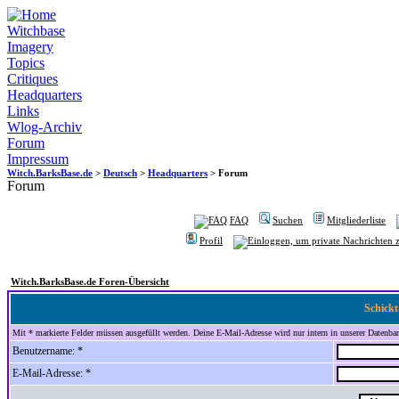
Witchbase
Imagery
Topics
Critiques
Headquarters
Links
Wlog-Archiv
Forum
Impressum
Witch.BarksBase.de
>
Deutsch
>
Headquarters
> Forum
Forum
FAQ
Suchen
Mitgliederliste
Profil
Witch.BarksBase.de Foren-Übersicht
Schickt
Mit * markierte Felder müssen ausgefüllt werden. Deine E-Mail-Adresse wird nur intern in unserer Datenbank
Benutzername: *
E-Mail-Adresse: *