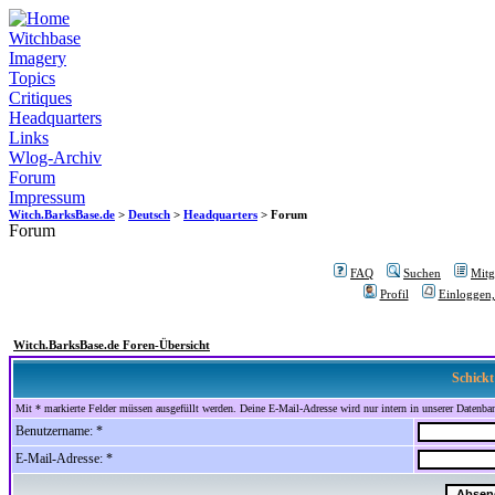
Witchbase
Imagery
Topics
Critiques
Headquarters
Links
Wlog-Archiv
Forum
Impressum
Witch.BarksBase.de
>
Deutsch
>
Headquarters
> Forum
Forum
FAQ
Suchen
Mitgl
Profil
Einloggen,
Witch.BarksBase.de Foren-Übersicht
Schickt
Mit * markierte Felder müssen ausgefüllt werden. Deine E-Mail-Adresse wird nur intern in unserer Datenbank
Benutzername: *
E-Mail-Adresse: *