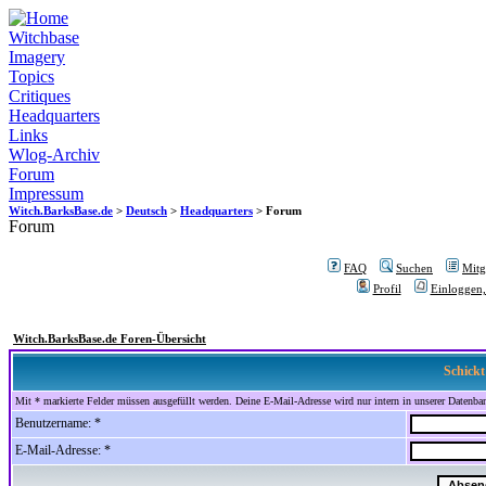
Witchbase
Imagery
Topics
Critiques
Headquarters
Links
Wlog-Archiv
Forum
Impressum
Witch.BarksBase.de
>
Deutsch
>
Headquarters
> Forum
Forum
FAQ
Suchen
Mitgl
Profil
Einloggen,
Witch.BarksBase.de Foren-Übersicht
Schickt
Mit * markierte Felder müssen ausgefüllt werden. Deine E-Mail-Adresse wird nur intern in unserer Datenbank
Benutzername: *
E-Mail-Adresse: *