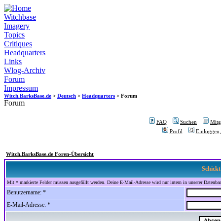
Witchbase
Imagery
Topics
Critiques
Headquarters
Links
Wlog-Archiv
Forum
Impressum
Witch.BarksBase.de
>
Deutsch
>
Headquarters
> Forum
Forum
FAQ
Suchen
Mitgl
Profil
Einloggen,
Witch.BarksBase.de Foren-Übersicht
Schickt
Mit * markierte Felder müssen ausgefüllt werden. Deine E-Mail-Adresse wird nur intern in unserer Datenbank
Benutzername: *
E-Mail-Adresse: *