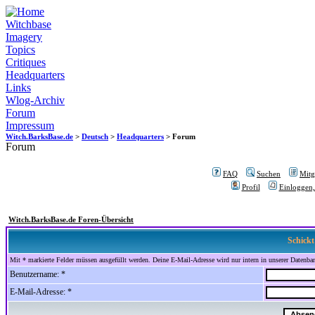
Witchbase
Imagery
Topics
Critiques
Headquarters
Links
Wlog-Archiv
Forum
Impressum
Witch.BarksBase.de
>
Deutsch
>
Headquarters
> Forum
Forum
FAQ
Suchen
Mitgl
Profil
Einloggen,
Witch.BarksBase.de Foren-Übersicht
Schickt
Mit * markierte Felder müssen ausgefüllt werden. Deine E-Mail-Adresse wird nur intern in unserer Datenbank
Benutzername: *
E-Mail-Adresse: *