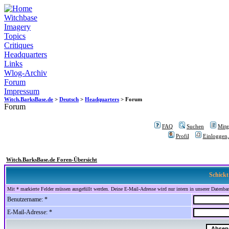
Witchbase
Imagery
Topics
Critiques
Headquarters
Links
Wlog-Archiv
Forum
Impressum
Witch.BarksBase.de
>
Deutsch
>
Headquarters
> Forum
Forum
FAQ
Suchen
Mitgl
Profil
Einloggen,
Witch.BarksBase.de Foren-Übersicht
Schickt
Mit * markierte Felder müssen ausgefüllt werden. Deine E-Mail-Adresse wird nur intern in unserer Datenbank
Benutzername: *
E-Mail-Adresse: *