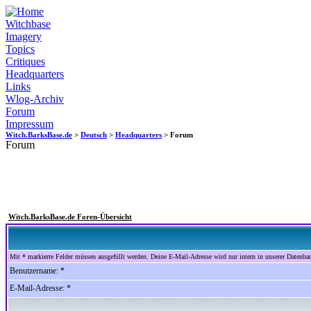
Witchbase
Imagery
Topics
Critiques
Headquarters
Links
Wlog-Archiv
Forum
Impressum
Witch.BarksBase.de
>
Deutsch
>
Headquarters
> Forum
Forum
Witch.BarksBase.de Foren-Übersicht
Mit * markierte Felder müssen ausgefüllt werden. Deine E-Mail-Adresse wird nur intern in unserer Datenbank
Benutzername: *
E-Mail-Adresse: *