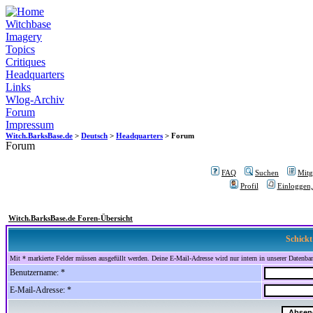
Witchbase
Imagery
Topics
Critiques
Headquarters
Links
Wlog-Archiv
Forum
Impressum
Witch.BarksBase.de
>
Deutsch
>
Headquarters
> Forum
Forum
FAQ
Suchen
Mitgl
Profil
Einloggen,
Witch.BarksBase.de Foren-Übersicht
Schickt
Mit * markierte Felder müssen ausgefüllt werden. Deine E-Mail-Adresse wird nur intern in unserer Datenbank
Benutzername: *
E-Mail-Adresse: *