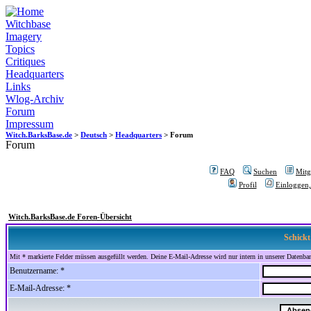
Witchbase
Imagery
Topics
Critiques
Headquarters
Links
Wlog-Archiv
Forum
Impressum
Witch.BarksBase.de
>
Deutsch
>
Headquarters
> Forum
Forum
FAQ
Suchen
Mitgl
Profil
Einloggen,
Witch.BarksBase.de Foren-Übersicht
Schickt
Mit * markierte Felder müssen ausgefüllt werden. Deine E-Mail-Adresse wird nur intern in unserer Datenbank
Benutzername: *
E-Mail-Adresse: *