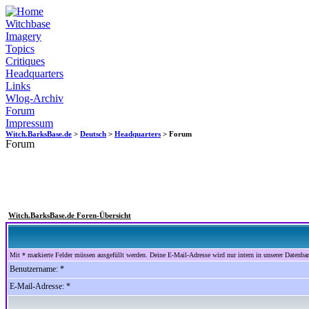
Witchbase
Imagery
Topics
Critiques
Headquarters
Links
Wlog-Archiv
Forum
Impressum
Witch.BarksBase.de
>
Deutsch
>
Headquarters
> Forum
Forum
Witch.BarksBase.de Foren-Übersicht
Mit * markierte Felder müssen ausgefüllt werden. Deine E-Mail-Adresse wird nur intern in unserer Datenbank
Benutzername: *
E-Mail-Adresse: *