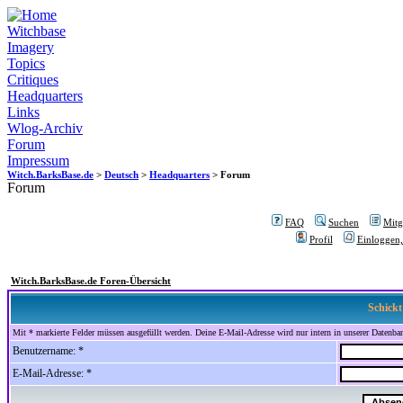
Witchbase
Imagery
Topics
Critiques
Headquarters
Links
Wlog-Archiv
Forum
Impressum
Witch.BarksBase.de
>
Deutsch
>
Headquarters
> Forum
Forum
FAQ
Suchen
Mitgl
Profil
Einloggen,
Witch.BarksBase.de Foren-Übersicht
Schickt
Mit * markierte Felder müssen ausgefüllt werden. Deine E-Mail-Adresse wird nur intern in unserer Datenbank
Benutzername: *
E-Mail-Adresse: *