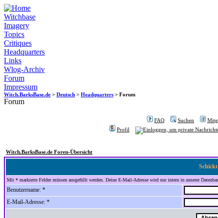
Witchbase
Imagery
Topics
Critiques
Headquarters
Links
Wlog-Archiv
Forum
Impressum
Witch.BarksBase.de
>
Deutsch
>
Headquarters
> Forum
Forum
FAQ
Suchen
Mitgl
Profil
Witch.BarksBase.de Foren-Übersicht
Schickt
Mit * markierte Felder müssen ausgefüllt werden. Deine E-Mail-Adresse wird nur intern in unserer Datenbank
Benutzername: *
E-Mail-Adresse: *