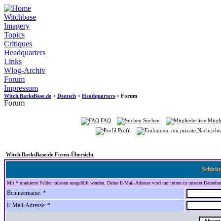
Witchbase
Imagery
Topics
Critiques
Headquarters
Links
Wlog-Archiv
Forum
Impressum
Witch.BarksBase.de
>
Deutsch
>
Headquarters
> Forum
Forum
FAQ
Suchen
Mitgli
Profil
Witch.BarksBase.de Foren-Übersicht
Schickt
Mit * markierte Felder müssen ausgefüllt werden. Deine E-Mail-Adresse wird nur intern in unserer Datenbank
Benutzername: *
E-Mail-Adresse: *