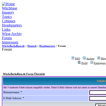
Witchbase
Imagery
Topics
Critiques
Headquarters
Links
Wlog-Archiv
Forum
Impressum
Witch.BarksBase.de
>
Deutsch
>
Headquarters
> Forum
Forum
FAQ
Suchen
Mitgl
Profil
Einloggen,
Witch.BarksBase.de Foren-Übersicht
Schickt
Mit * markierte Felder müssen ausgefüllt werden. Deine E-Mail-Adresse wird nur intern in unserer Datenbank
Benutzername: *
E-Mail-Adresse: *