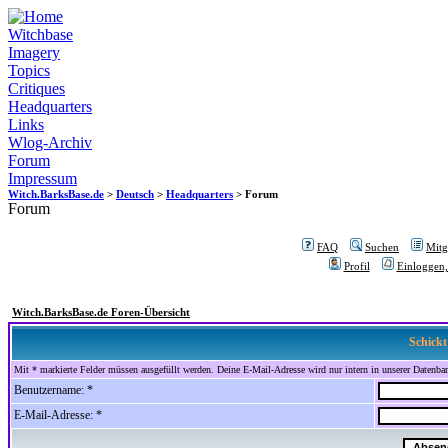
Witchbase
Imagery
Topics
Critiques
Headquarters
Links
Wlog-Archiv
Forum
Impressum
Witch.BarksBase.de
>
Deutsch
>
Headquarters
> Forum
Forum
FAQ
Suchen
Mitgl
Profil
Einloggen,
Witch.BarksBase.de Foren-Übersicht
Schickt
Mit * markierte Felder müssen ausgefüllt werden. Deine E-Mail-Adresse wird nur intern in unserer Datenbank
Benutzername: *
E-Mail-Adresse: *