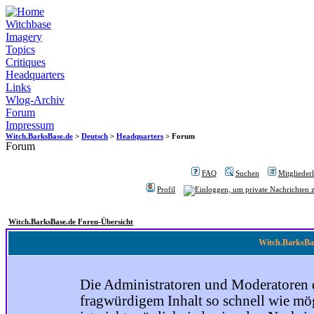
Witchbase
Imagery
Topics
Critiques
Headquarters
Links
Wlog-Archiv
Forum
Impressum
Witch.BarksBase.de
>
Deutsch
>
Headquarters
> Forum
Forum
FAQ
Suchen
Mitgliederl
Profil
Witch.BarksBase.de Foren-Übersicht
Witch.BarksBas
Die Administratoren und Moderatoren 
fragwürdigem Inhalt so schnell wie mög