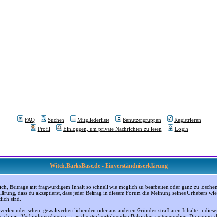
FAQ
Suchen
Mitgliederliste
Benutzergruppen
Registrieren
Profil
Einloggen, um private Nachrichten zu lesen
Login
Witch.BarksBase.de - Einverständniserklärung
, Beiträge mit fragwürdigem Inhalt so schnell wie möglich zu bearbeiten oder ganz zu löschen; a
klärung, dass du akzeptierst, dass jeder Beitrag in diesem Forum die Meinung seines Urhebers wi
lich sind.
, verleumderischen, gewaltverherrlichenden oder aus anderen Gründen strafbaren Inhalte in dies
n sich vor, Verbindungsdaten u. ä. an die strafverfolgenden Behörden weiterzugeben. Du räumst