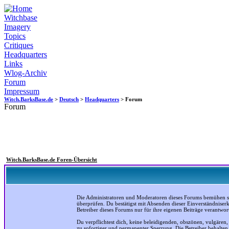
Witchbase
Imagery
Topics
Critiques
Headquarters
Links
Wlog-Archiv
Forum
Impressum
Witch.BarksBase.de
>
Deutsch
>
Headquarters
> Forum
Forum
Witch.BarksBase.de Foren-Übersicht
Die Administratoren und Moderatoren dieses Forums bemühen sich
überprüfen. Du bestätigst mit Absenden dieser Einverständniser
Betreiber dieses Forums nur für ihre eigenen Beiträge verantwort
Du verpflichtest dich, keine beleidigenden, obszönen, vulgären
zu sofortiger und permanenter Sperrung. Die Betreiber behalte