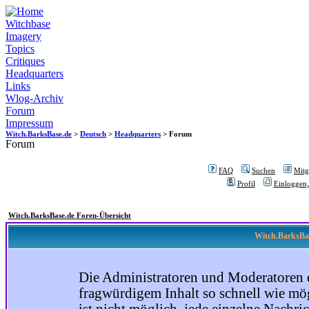
Witchbase
Imagery
Topics
Critiques
Headquarters
Links
Wlog-Archiv
Forum
Impressum
Witch.BarksBase.de
>
Deutsch
>
Headquarters
> Forum
Forum
FAQ
Suchen
Mitgl
Profil
Einloggen,
Witch.BarksBase.de Foren-Übersicht
Witch.BarksBas
Die Administratoren und Moderatoren 
fragwürdigem Inhalt so schnell wie mög