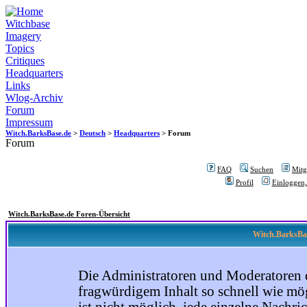
Witchbase
Imagery
Topics
Critiques
Headquarters
Links
Wlog-Archiv
Forum
Impressum
Witch.BarksBase.de
>
Deutsch
>
Headquarters
> Forum
Forum
FAQ
Suchen
Mitgl
Profil
Einloggen,
Witch.BarksBase.de Foren-Übersicht
Witch.BarksBas
Die Administratoren und Moderatoren 
fragwürdigem Inhalt so schnell wie mög