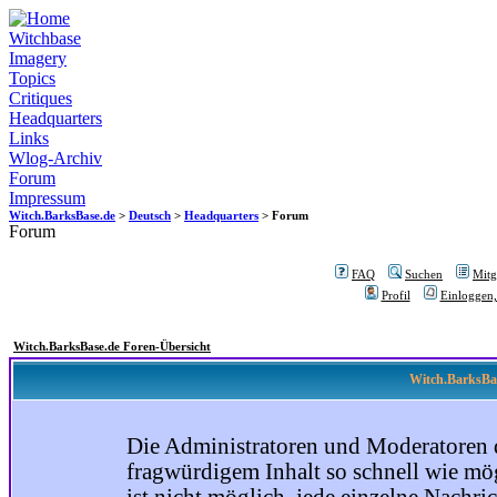
Witchbase
Imagery
Topics
Critiques
Headquarters
Links
Wlog-Archiv
Forum
Impressum
Witch.BarksBase.de
>
Deutsch
>
Headquarters
> Forum
Forum
FAQ
Suchen
Mitgl
Profil
Einloggen,
Witch.BarksBase.de Foren-Übersicht
Witch.BarksBas
Die Administratoren und Moderatoren 
fragwürdigem Inhalt so schnell wie mög