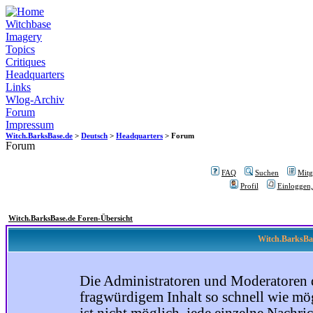
Witchbase
Imagery
Topics
Critiques
Headquarters
Links
Wlog-Archiv
Forum
Impressum
Witch.BarksBase.de
>
Deutsch
>
Headquarters
> Forum
Forum
FAQ
Suchen
Mitgl
Profil
Einloggen,
Witch.BarksBase.de Foren-Übersicht
Witch.BarksBas
Die Administratoren und Moderatoren 
fragwürdigem Inhalt so schnell wie mög