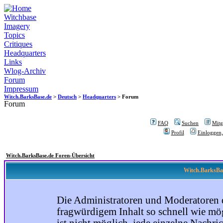
Witchbase
Imagery
Topics
Critiques
Headquarters
Links
Wlog-Archiv
Forum
Impressum
Witch.BarksBase.de
>
Deutsch
>
Headquarters
> Forum
Forum
FAQ
Suchen
Mitgl
Profil
Einloggen,
Witch.BarksBase.de Foren-Übersicht
Witch.BarksBas
Die Administratoren und Moderatoren 
fragwürdigem Inhalt so schnell wie mög